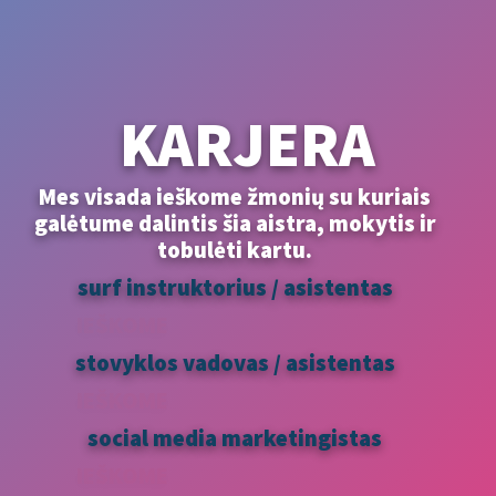
KARJERA
Mes visada ieškome žmonių su kuriais
galėtume dalintis šia aistra, mokytis ir
tobulėti kartu.
surf instruktorius / asistentas
IEŠKOME
stovyklos vadovas / asistentas
IEŠKOME
social media marketingistas
IEŠKOME