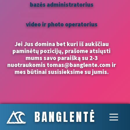
bazės administratorius
IEŠKOME
video ir photo operatorius
IEŠKOME
Jei Jus domina bet kuri iš aukščiau
paminėtų pozicijų, prašome atsiųsti
mums savo paraišką su 2-3
nuotraukomis tomas@banglente.com ir
mes būtinai susisieksime su jumis.
BANGLENTĖ